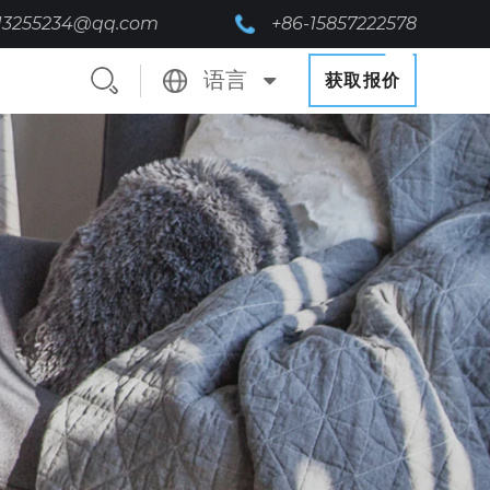
13255234@qq.com
+86-15857222578
语言
获取报价