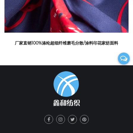
厂家直销100%涤纶超细纤维磨毛分散/涂料印花家纺面料